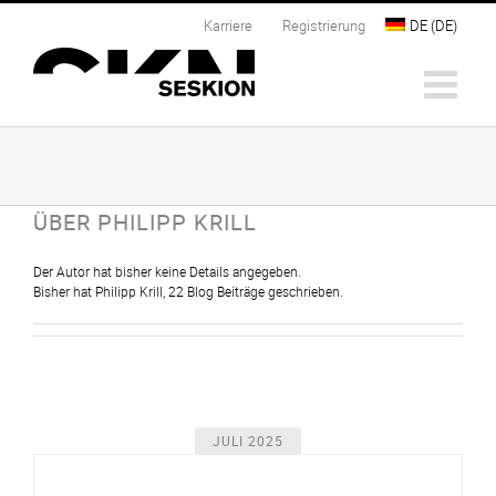
Zum
Karriere
Registrierung
DE
(
DE
)
Inhalt
springen
ÜBER
PHILIPP KRILL
Der Autor hat bisher keine Details angegeben.
Bisher hat Philipp Krill, 22 Blog Beiträge geschrieben.
JULI 2025