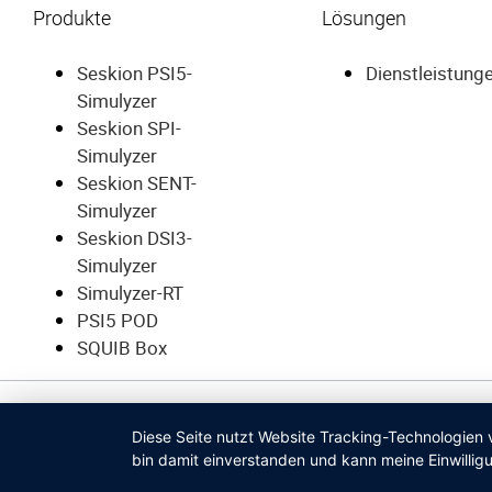
Produkte
Lösungen
Seskion PSI5-
Dienstleistung
Simulyzer
Seskion SPI-
Simulyzer
Seskion SENT-
Simulyzer
Seskion DSI3-
Simulyzer
Simulyzer-RT
PSI5 POD
SQUIB Box
© SESKION GMBH
Diese Seite nutzt Website Tracking-Technologien 
bin damit einverstanden und kann meine Einwilligu