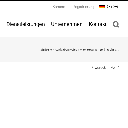
Karriere
Registrierung
DE
(
DE
)
n
Dienstleistungen
Unternehmen
Kontakt
Startseite
Application Notes
Wie viele Simulyzer brauche ich?
Zurück
Vor