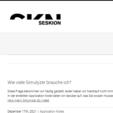
Zum
Inhalt
springen
Wie viele Simulyzer brauche ich?
Diese Frage bekommen wir häufig gestellt, leider haben wir hierdrauf nicht imme
In der erstellten Application Note klären wir darüber auf, was Sie wissen müs
How many Simulyzer do I need
Dezember 17th, 2021
|
Application Notes