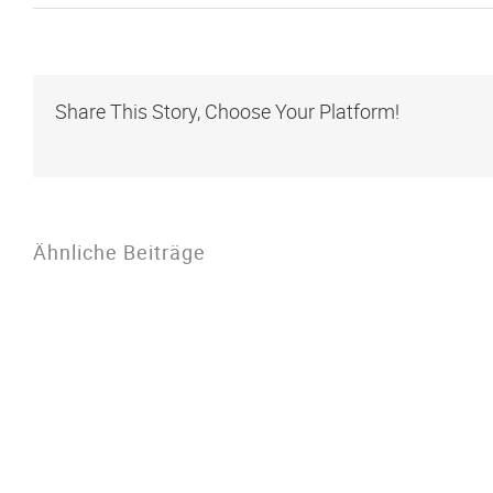
Share This Story, Choose Your Platform!
Ähnliche Beiträge
DSI3-
a
Software
u
Lizenzen