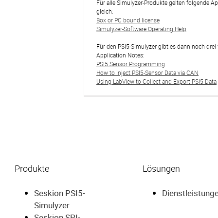
Für alle Simulyzer-Produkte gelten folgende Ap
gleich:
Box or PC bound license
Simulyzer-Software Operating Help
Für den PSI5-Simulyzer gibt es dann noch drei 
Application Notes:
PSI5 Sensor Programming
How to inject PSI5-Sensor Data via CAN
Using LabView to Collect and Export PSI5 Data
Produkte
Lösungen
Seskion PSI5-
Dienstleistung
Simulyzer
Seskion SPI-