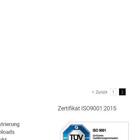
Zurück
1
2
Zertifikat ISO9001:2015
strierung
nloads
akt